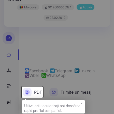
Moldova
1012600005924
Activă
22.02.2012
Facebook
Telegram
LinkedIn
Viber
WhatsApp
0
PDF
Trimite un mesaj
×
0
Denumirea completă