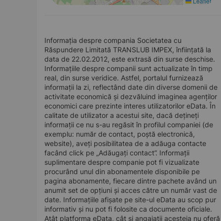
Leaflet
Informația despre compania Societatea cu
Răspundere Limitată TRANSLUB IMPEX, înființată la
data de 22.02.2012, este extrasă din surse deschise.
Informațiile despre companii sunt actualizate în timp
real, din surse veridice. Astfel, portalul furnizează
informații la zi, reflectând date din diverse domenii de
activitate economică și dezvăluind imaginea agenților
economici care prezinte interes utilizatorilor eData. În
calitate de utilizator a acestui site, dacă dețineți
informații ce nu s-au regăsit în profilul companiei (de
exemplu: număr de contact, poștă electronică,
website), aveți posibilitatea de a adăuga contacte
facând click pe „Adăugați contact”. Informații
suplimentare despre companie pot fi vizualizate
procurând unul din abonamentele disponibile pe
pagina abonamente, fiecare dintre pachete având un
anumit set de opțiuni și acces către un număr vast de
date. Informațiile afișate pe site-ul eData au scop pur
informativ și nu pot fi folosite ca documente oficiale.
Atât platforma eData, cât și angajații acesteia nu oferă