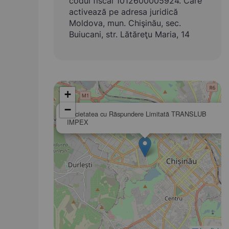
codul fiscal 1012600005924. Care
activează pe adresa juridică
Moldova, mun. Chişinău, sec.
Buiucani, str. Lătăreţu Maria, 14
+
−
Societatea cu Răspundere Limitată TRANSLUB
IMPEX