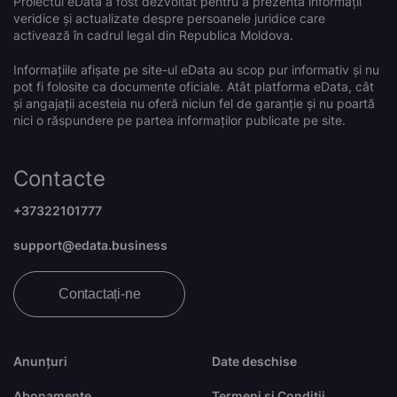
Proiectul eData a fost dezvoltat pentru a prezenta informații
veridice și actualizate despre persoanele juridice care
activează în cadrul legal din Republica Moldova.
Informațiile afișate pe site-ul eData au scop pur informativ și nu
pot fi folosite ca documente oficiale. Atât platforma eData, cât
și angajații acesteia nu oferă niciun fel de garanție și nu poartă
nici o răspundere pe partea informaților publicate pe site.
Contacte
+37322101777
support@edata.business
Contactați-ne
Anunțuri
Date deschise
Abonamente
Termeni și Condiții