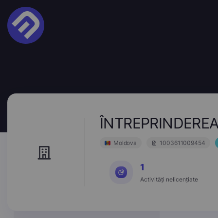
ÎNTREPRINDEREA
Moldova
1003611009454
1
Activități nelicențiate