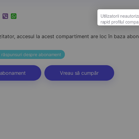
k
ram
nkedIn
Viber
WhatsApp
zitator, accesul la acest compartiment are loc în baza ab
și răspunsuri despre abonament
abonament
Vreau să cumpăr