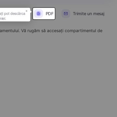
×
PDF
Trimite un mesaj
onamentului. Vă rugăm să accesați compartimentul de