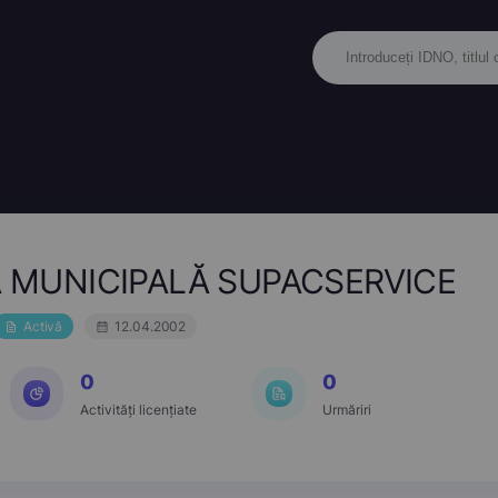
 MUNICIPALĂ SUPACSERVICE
Activă
12.04.2002
0
0
Activități licențiate
Urmăriri