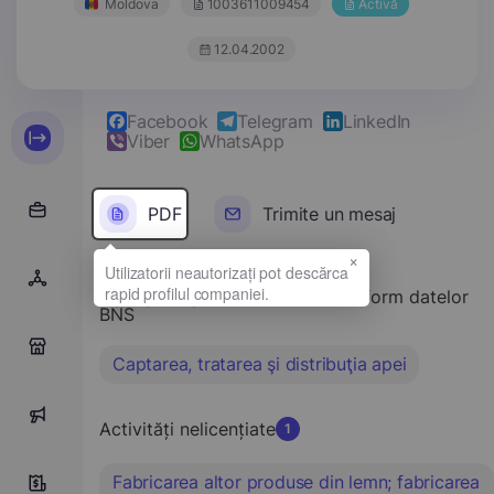
Moldova
1003611009454
Activă
12.04.2002
Facebook
Telegram
LinkedIn
Viber
WhatsApp
PDF
Trimite un mesaj
×
Tipul principal de activitate conform datelor
BNS
0
Captarea, tratarea şi distribuţia apei
0
Activități nelicențiate
1
Fabricarea altor produse din lemn; fabricarea
9