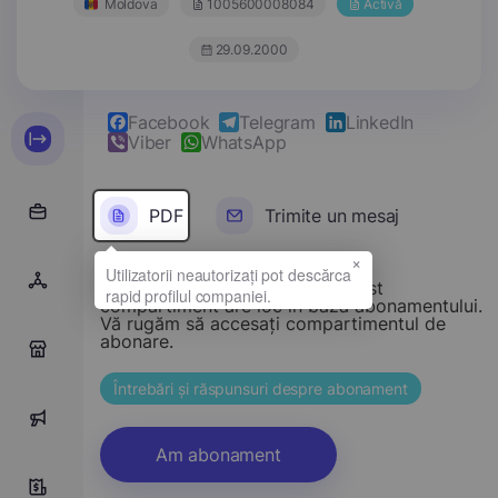
Moldova
1005600008084
Activă
29.09.2000
Facebook
Telegram
LinkedIn
Viber
WhatsApp
PDF
Trimite un mesaj
×
Stimate vizitator, accesul la acest
compartiment are loc în baza abonamentului.
Vă rugăm să accesați compartimentul de
abonare.
0
Întrebări și răspunsuri despre abonament
0
Am abonament
9