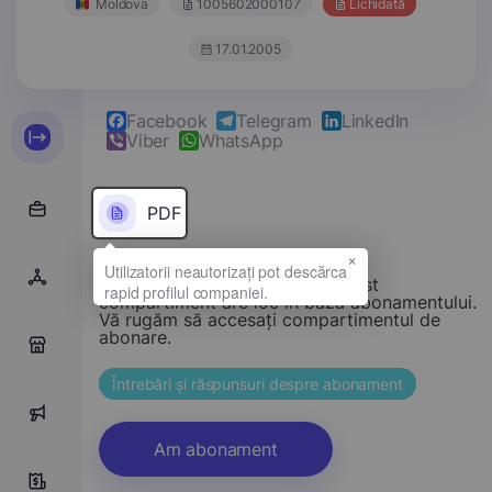
Moldova
1005602000107
Lichidată
17.01.2005
Facebook
Telegram
LinkedIn
Viber
WhatsApp
PDF
×
Stimate vizitator, accesul la acest
compartiment are loc în baza abonamentului.
Vă rugăm să accesați compartimentul de
abonare.
0
Întrebări și răspunsuri despre abonament
0
Am abonament
0