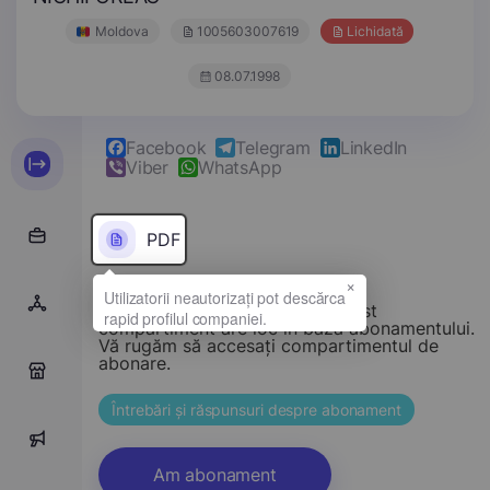
Moldova
1005603007619
Lichidată
08.07.1998
Facebook
Telegram
LinkedIn
Viber
WhatsApp
PDF
×
Stimate vizitator, accesul la acest
compartiment are loc în baza abonamentului.
Vă rugăm să accesați compartimentul de
abonare.
0
Întrebări și răspunsuri despre abonament
0
Am abonament