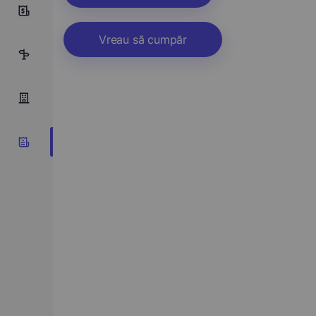
0
Vreau să cumpăr
8