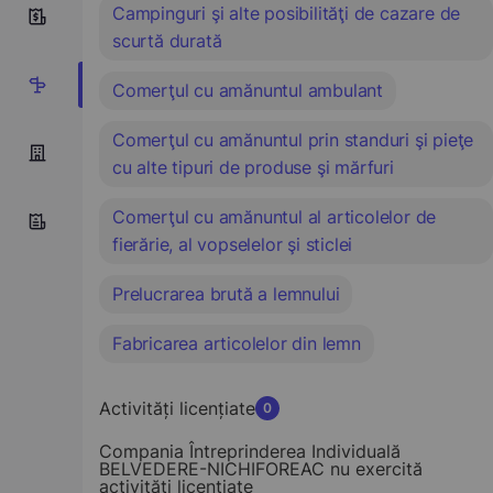
Campinguri şi alte posibilităţi de cazare de
0
scurtă durată
8
Comerţul cu amănuntul ambulant
Comerţul cu amănuntul prin standuri şi pieţe
cu alte tipuri de produse şi mărfuri
Comerţul cu amănuntul al articolelor de
fierărie, al vopselelor şi sticlei
Prelucrarea brută a lemnului
Fabricarea articolelor din lemn
Activități licențiate
0
Compania Întreprinderea Individuală
BELVEDERE-NICHIFOREAC nu exercită
activități licențiate