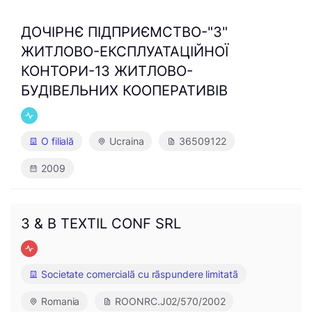
ДОЧІРНЄ ПІДПРИЄМСТВО-"3"
ЖИТЛОВО-ЕКСПЛУАТАЦІЙНОЇ
КОНТОРИ-13 ЖИТЛОВО-
БУДІВЕЛЬНИХ КООПЕРАТИВІВ
O filială
Ucraina
36509122
2009
3 & B TEXTIL CONF SRL
Societate comercialã cu rãspundere limitatã
Romania
ROONRC.J02/570/2002