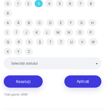
0
1
2
3
4
5
6
7
8
9
A
Ă
B
C
D
E
F
G
H
I
Î
J
K
L
M
N
O
P
Q
R
S
Ș
T
Ț
U
V
W
X
Y
Z
Resetați
Aplicați
Total gasite: 2696