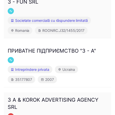
3 - FUN SRL
Societate comercialã cu rãspundere limitatã
Romania
ROONRC.J32/1455/2017
ПРИВАТНЕ ПІДПРИЄМСТВО "3 - А"
Intreprindere privata
Ucraina
35177807
2007
3 A & KOROK ADVERTISING AGENCY
SRL