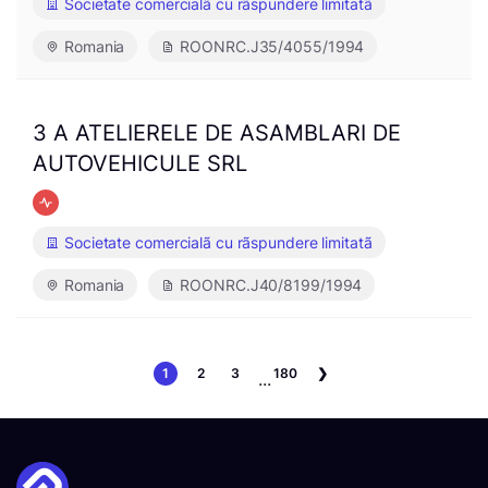
Societate comercialã cu rãspundere limitatã
Romania
ROONRC.J35/4055/1994
3 A ATELIERELE DE ASAMBLARI DE
AUTOVEHICULE SRL
Societate comercialã cu rãspundere limitatã
Romania
ROONRC.J40/8199/1994
1
2
3
180
❯
...