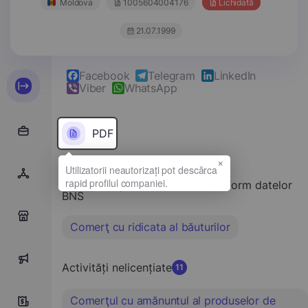
Moldova
1005604004176
Lichidată
21.07.1999
Facebook
Telegram
LinkedIn
Viber
WhatsApp
PDF
×
Tipul principal de activitate conform datelor
BNS
0
Comerţ cu ridicata al băuturilor
0
Activități nelicențiate
11
Comerţul cu amănuntul al produselor de
7