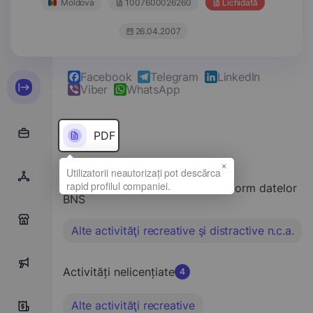
Moldova
1007600026260
Lichidată
26.04.2007
Facebook
Telegram
LinkedIn
Viber
WhatsApp
PDF
×
Tipul principal de activitate conform datelor
BNS
0
Alte activităţi recreative şi distractive n.c.a.
0
Activități nelicențiate
4
Alte activităţi recreative
4