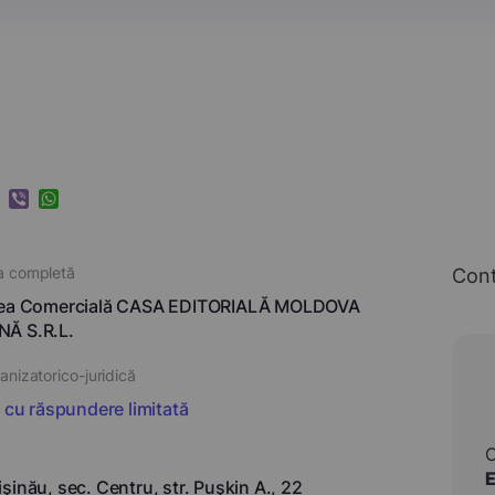
k
ram
nkedIn
Viber
WhatsApp
a completă
Con
tea Comercială CASA EDITORIALĂ MOLDOVA
Ă S.R.L.
nizatorico-juridică
i cu răspundere limitată
şinău, sec. Centru, str. Puşkin A., 22