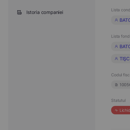
Lista cond
Istoria companiei
BAT
Lista fond
BAT
TIŞC
Codul fisc
1005
Statutul
Lichi