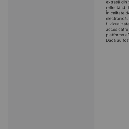
extrasă din 
reflectând d
În calitate 
electronică,
fi vizualiza
acces către 
platforma eD
Dacă au fost