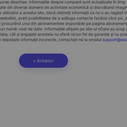
surse deschise. Informațiile despre companii sunt actualizate în timp rea
ate din diverse domenii de activitate economică și dezvăluind imagine
de utilizator a acestui site, dacă dețineți informații ce nu s-au regăsi
 website), aveți posibilitatea de a adăuga contacte facând click pe 
te procurând unul din abonamentele disponibile pe pagina abonamente
un număr vast de date. Informațiile afișate pe site-ul eData au scop pu
ata, cât și angajații acesteia nu oferă niciun fel de garanție și nu po
 depistate informații incorecte, contactați-ne la emailul
support@eda
« Anterior