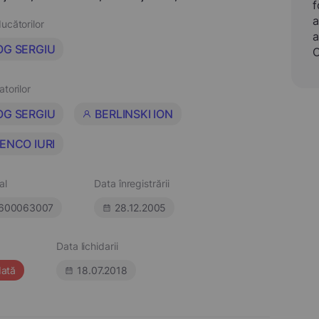
f
a
ucătorilor
a
OG SERGIU
C
atorilor
OG SERGIU
BERLINSKI ION
ENCO IURI
al
Data înregistrării
600063007
28.12.2005
Data lichidarii
dată
18.07.2018