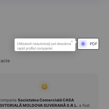
×
PDF
tacte
Compania
Societatea Comercială CASA
EDITORIALĂ MOLDOVA SUVERANĂ S.R.L.
a fost