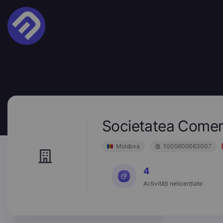
Societatea Come
Moldova
1005600063007
4
Activități nelicențiate