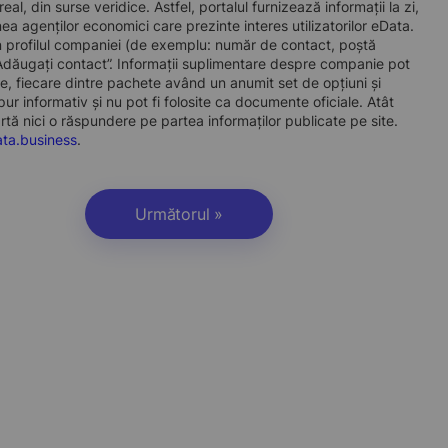
l, din surse veridice. Astfel, portalul furnizează informații la zi,
a agenților economici care prezinte interes utilizatorilor eData.
t în profilul companiei (de exemplu: număr de contact, poștă
„Adăugați contact”. Informații suplimentare despre companie pot
, fiecare dintre pachete având un anumit set de opțiuni și
r informativ și nu pot fi folosite ca documente oficiale. Atât
artă nici o răspundere pe partea informaților publicate pe site.
ta.business
.
Următorul »