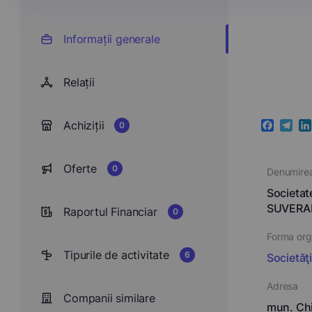
Informații generale
Relații
Achiziții
0
Faceboo
Teleg
Li
Oferte
0
Denumire
Societa
SUVERAN
Raportul Financiar
0
Forma orga
Tipurile de activitate
6
Societăţ
Adresa
Companii similare
mun. Chi