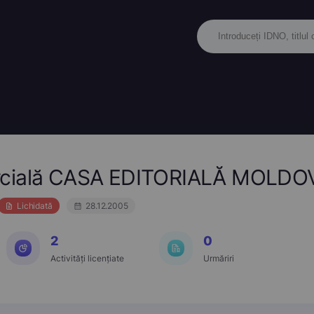
rcială CASA EDITORIALĂ MOLDO
Lichidată
28.12.2005
2
0
Activități licențiate
Urmăriri