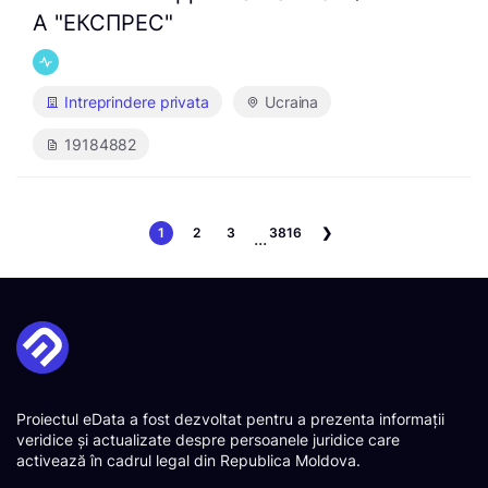
А "ЕКСПРЕС"
Intreprindere privata
Ucraina
19184882
1
2
3
3816
❯
...
Proiectul eData a fost dezvoltat pentru a prezenta informații
veridice și actualizate despre persoanele juridice care
activează în cadrul legal din Republica Moldova.