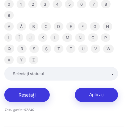
0
1
2
3
4
5
6
7
8
9
A
Ă
B
C
D
E
F
G
H
I
Î
J
K
L
M
N
O
P
Q
R
S
Ș
T
Ț
U
V
W
X
Y
Z
Resetați
Aplicați
Total gasite: 57240