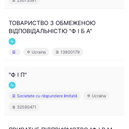
23073591
ТОВАРИСТВО З ОБМЕЖЕНОЮ
ВІДПОВІДАЛЬНІСТЮ "Ф І Б А"
Ucraina
13800179
"Ф І П"
Societate cu răspundere limitată
Ucraina
32590471